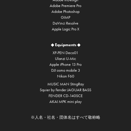
Adobe Premiere Pro
Adobe Photoshop
GIMP
DaVinci Resolve
Apple Logic Pro X
◆ Equipments ◆
XP-PEN Deco01
Ulanzi U-Mic
Apple iPhone 13 Pro
DJI osmo mobile 3
Nikon F60
MUSIC MAN StingRay
Squier by Fender JAGUAR BASS
FENDER CD-140SCE
AKAI MPK mini play
※人名・社名・団体名はすべて敬称略