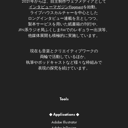
2021年からは、自主制作ウェブメディアとして
インタビューマガジンFlagment
を始動。
ライブハウスカルチャーを中心とした
ロングインタビュー連載を主としつつ、
製本サービスを用いた紙書籍の刊行や、
JFN系ラジオ局ふくしまFMでのレギュラー出演等、
他媒体展開も積極的に実施しています。
現在も音楽とクリエイティブワークの
両輪で活動しているほか、
執筆やポッドキャストなど様々な枠組みで
表現の探究を続けています。
Tools
◆ Applications ◆
Adobe Illustrator
Adobe InDesign