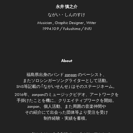
永井 慎之介
ながい・しんのすけ
Musician , Graphic Designer , Writer
1994.10.9 / Fukushima / INFJ
About
福島県出身のバンド
zanpan
のベーシスト、
またソロシンガーソングライターとして活動。
SNS等記載の ｢ながいせんせ｣ はそのステージネーム。
2016年、zanpanのミュージックビデオ、アートワークを
手掛けたことを機に、クリエイティブワークを開始。
zanpan、個人活動、また周囲の音楽仲間や
その紹介にて出会った団体等より受注を受け
制作経験・実績を蓄積。