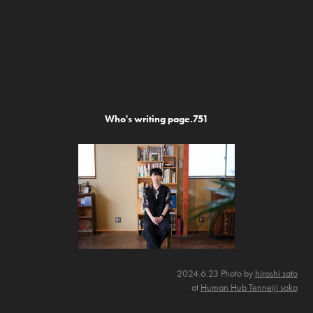
Who's writing page.751
2024.6.23 Photo by
hiroshi.sato
at
Human Hub Tenneiji soko